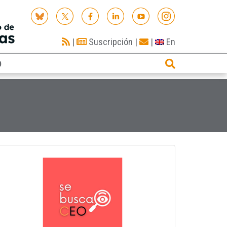
|
Suscripción
|
|
En
O