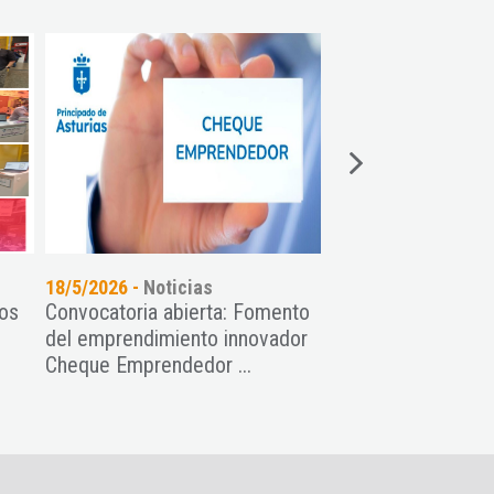
18/5/2026 -
Noticias
07/5/2026 -
Noticia
os
Convocatoria abierta: Fomento
La empresa Siroko
del emprendimiento innovador
el premio a la me
Cheque Emprendedor ...
Asturias