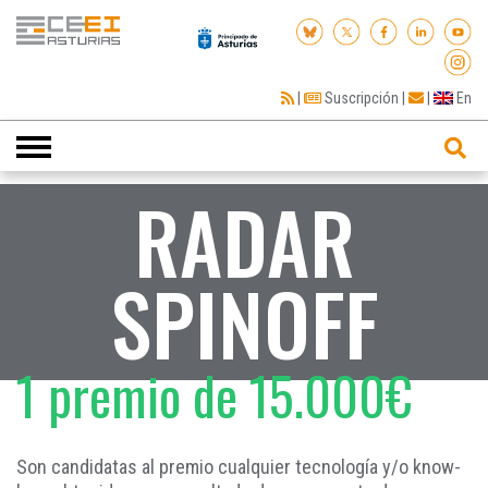
|
Suscripción
|
|
En
Toggle
navigation
RADAR
SPINOFF
1 premio de 15.000€
Son candidatas al premio cualquier tecnología y/o know-