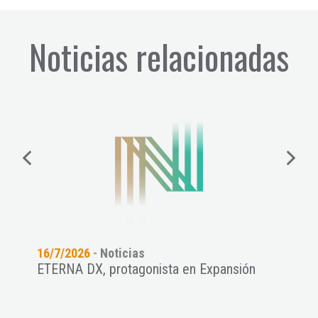
Noticias relacionadas
16/7/2026 -
Noticias
15/7
ETERNA DX, protagonista en Expansión
Las
THRE
ANCE