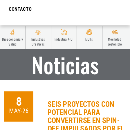
CONTACTO
Bioeconomía y
Industrias
Industria 4.0
EIBTs
Movilidad
Salud
Creativas
sostenible
Noticias
8
SEIS PROYECTOS CON
MAY-26
POTENCIAL PARA
CONVERTIRSE EN SPIN-
OFF IMPULSADOS POR EL