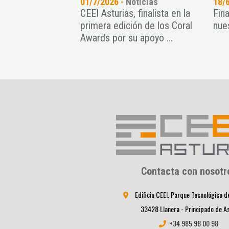
oticias
01/7/2026 -
Noticias
18/
nt Paradise
CEEI Asturias, finalista en la
Fin
recimiento de
primera edición de los Coral
nue
ps con una intensa
Awards por su apoyo ...
Contacta con nosotr
Edificio CEEI. Parque Tecnológico d
33428 Llanera - Principado de A
+34 985 98 00 98