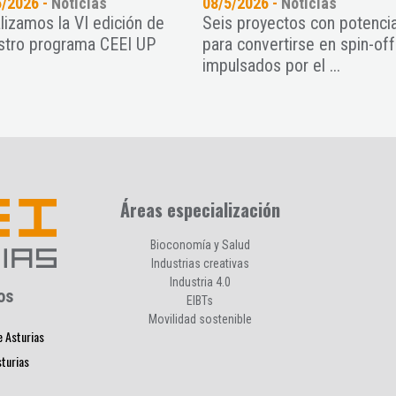
6/2026 -
Noticias
08/5/2026 -
Noticias
alizamos la VI edición de
Seis proyectos con potencia
stro programa CEEI UP
para convertirse en spin-off
impulsados por el ...
Áreas especialización
Bioconomía y Salud
Industrias creativas
Industria 4.0
os
EIBTs
Movilidad sostenible
e Asturias
sturias