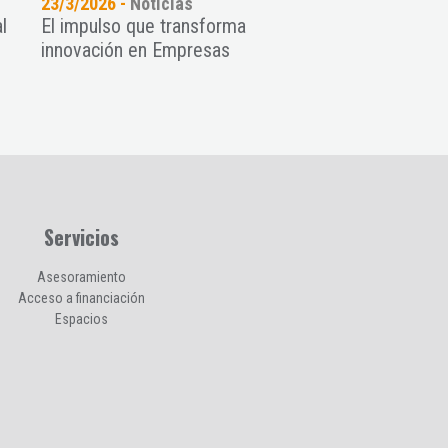
23/3/2026 -
Noticias
18/3/2026 -
Noticia
l
El impulso que transforma
Organizamos el W
innovación en Empresas
sobre estructura 
junto al COIIAS
Servicios
Asesoramiento
Acceso a financiación
Espacios