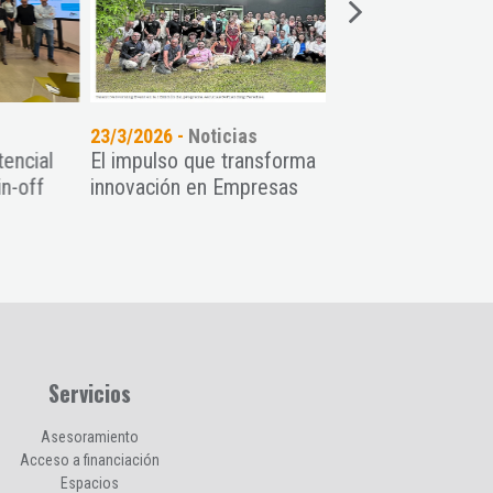
23/3/2026 -
Noticias
18/3/2026 -
Noticia
l
El impulso que transforma
Organizamos el W
innovación en Empresas
sobre estructura 
junto al COIIAS
Servicios
Asesoramiento
Acceso a financiación
Espacios