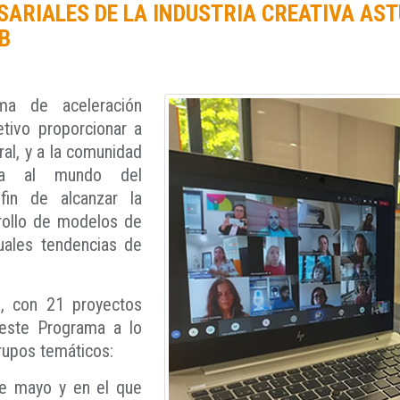
SARIALES DE LA INDUSTRIA CREATIVA AS
B
ma de aceleración
etivo proporcionar a
ral, y a la comunidad
cana al mundo del
fin de alcanzar la
rrollo de modelos de
uales tendencias de
n, con 21 proyectos
 este Programa a lo
rupos temáticos:
de mayo y en el que