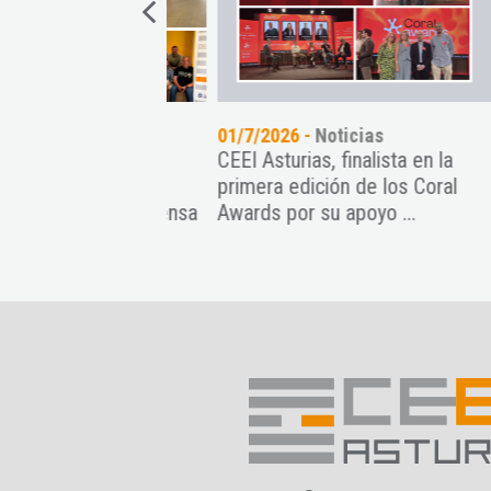
oticias
01/7/2026 -
Noticias
18/
nt Paradise
CEEI Asturias, finalista en la
Fin
recimiento de
primera edición de los Coral
nue
ps con una intensa
Awards por su apoyo ...