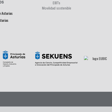
os
EIBTs
Movilidad sostenible
e Asturias
sturias
s
|
Contacto