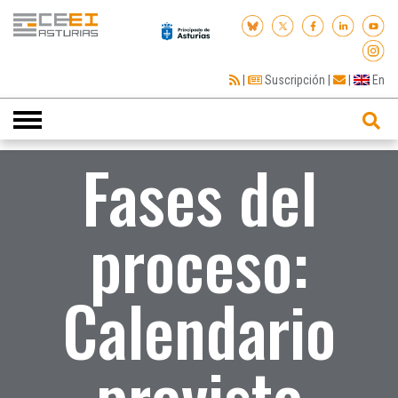
|
Suscripción
|
|
En
Toggle
navigation
Fases del
proceso:
Calendario
previsto