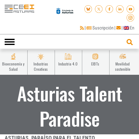
|
Suscripción
|
|
En
Toggle
navigation
Bioeconomía y
Industrias
Industria 4.0
EIBTs
Movilidad
Salud
Creativas
sostenible
Asturias Talent
Paradise
ASTURIAS, PARAÍSO PARA EL TALENTO