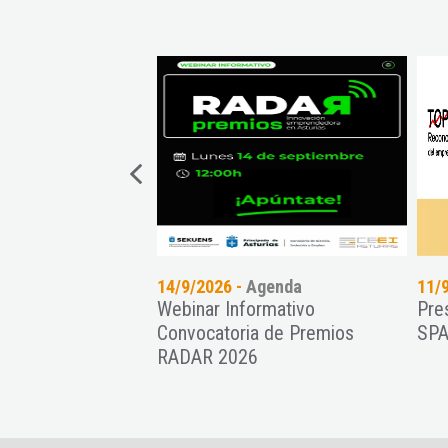
genda
14/9/2026 -
Agenda
11/
nvocatoria de
Webinar Informativo
Pre
s a empresas de
Convocatoria de Premios
SPA
ica 2026 ...
RADAR 2026