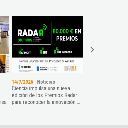
14/7/2026 -
Noticias
01/7/2026 -
Noticia
Ciencia impulsa una nueva
CEEI Asturias, final
edición de los Premios Radar
primera edición de
nsa
para reconocer la innovación ...
Awards por su apoy