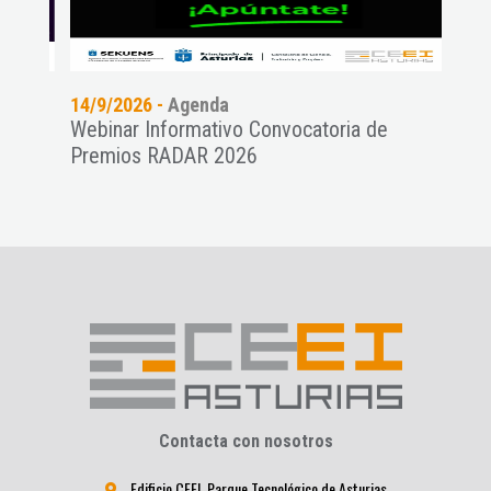
14/9/2026 -
Agenda
11/9
Webinar Informativo Convocatoria de
Pres
Premios RADAR 2026
NAT
Contacta con nosotros
Edificio CEEI. Parque Tecnológico de Asturias