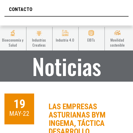
CONTACTO
Bioeconomía y
Industrias
Industria 4.0
EIBTs
Movilidad
Salud
Creativas
sostenible
Noticias
19
LAS EMPRESAS
MAY-22
ASTURIANAS BYM
INGEMA, TÁCTICA
DESARROLLO