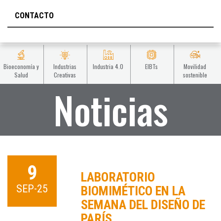
CONTACTO
Bioeconomía y
Industrias
Industria 4.0
EIBTs
Movilidad
Salud
Creativas
sostenible
Noticias
9
LABORATORIO
SEP-25
BIOMIMÉTICO EN LA
SEMANA DEL DISEÑO DE
PARÍS