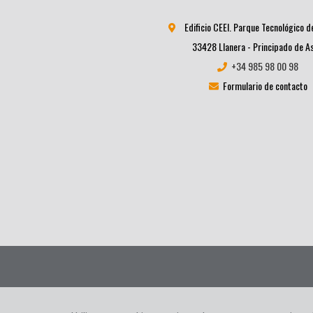
Edificio CEEI. Parque Tecnológico d
33428 Llanera - Principado de A
+34 985 98 00 98
Formulario de contacto
Informacion Legal
|
Política de privacidad
|
Política de cookie