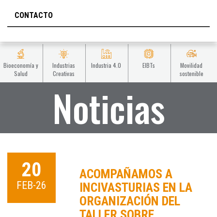
CONTACTO
Bioeconomía y
Industrias
Industria 4.0
EIBTs
Movilidad
Salud
Creativas
sostenible
Noticias
20
ACOMPAÑAMOS A
FEB-26
INCIVASTURIAS EN LA
ORGANIZACIÓN DEL
TALLER SOBRE