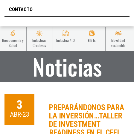
CONTACTO
Bioeconomía y
Industrias
Industria 4.0
EIBTs
Movilidad
Salud
Creativas
sostenible
Noticias
3
PREPARÁNDONOS PARA
ABR-23
LA INVERSIÓN…TALLER
DE INVESTMENT
READINESS EN EL CEEI