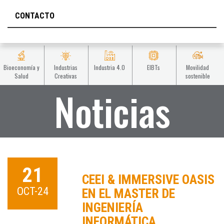
CONTACTO
Bioeconomía y
Industrias
Industria 4.0
EIBTs
Movilidad
Salud
Creativas
sostenible
Noticias
21
CEEI & IMMERSIVE OASIS
OCT-24
EN EL MASTER DE
INGENIERÍA
INFORMÁTICA