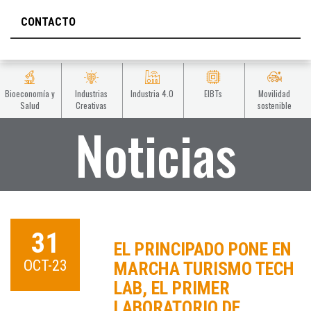
CONTACTO
Bioeconomía y
Industrias
Industria 4.0
EIBTs
Movilidad
Salud
Creativas
sostenible
Noticias
31
EL PRINCIPADO PONE EN
OCT-23
MARCHA TURISMO TECH
LAB, EL PRIMER
LABORATORIO DE