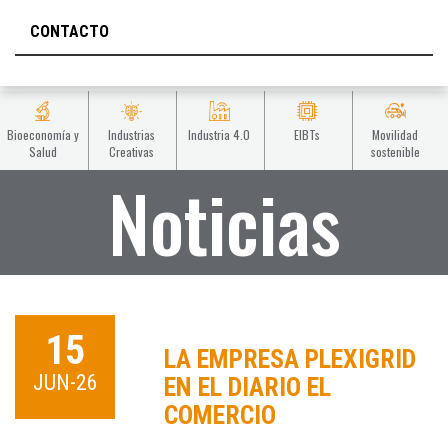
CONTACTO
Bioeconomía y
Industrias
Industria 4.0
EIBTs
Movilidad
Salud
Creativas
sostenible
Noticias
15
LA EMPRESA PLEXIGRID
JUN-26
EN EL DIARIO EL
COMERCIO