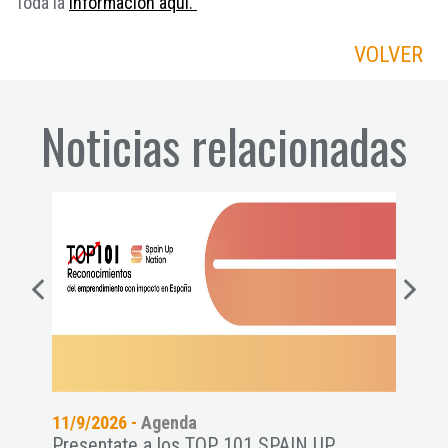
Toda la
información aquí.
VOLVER
Noticias relacionadas
11/9/2026 -
Agenda
24/7
es a
Presentate a los TOP 101 SPAIN UP
Wome