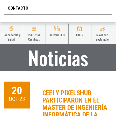
CONTACTO
Bioeconomía y
Industrias
Industria 4.0
EIBTs
Movilidad
Salud
Creativas
sostenible
Noticias
20
CEEI Y PIXELSHUB
OCT-23
PARTICIPARON EN EL
MASTER DE INGENIERÍA
INFORMÁTICA DE LA