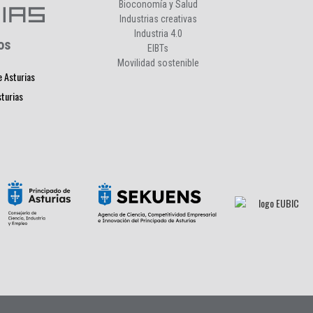
Bioconomía y Salud
Industrias creativas
Industria 4.0
os
EIBTs
Movilidad sostenible
e Asturias
sturias