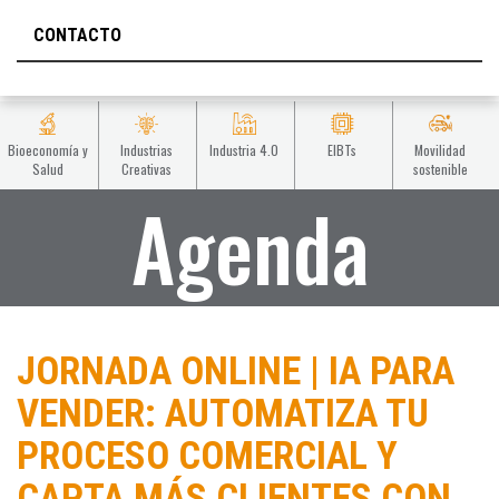
CONTACTO
Bioeconomía y
Industrias
Industria 4.0
EIBTs
Movilidad
Salud
Creativas
sostenible
Agenda
JORNADA ONLINE | IA PARA
VENDER: AUTOMATIZA TU
PROCESO COMERCIAL Y
CAPTA MÁS CLIENTES CON