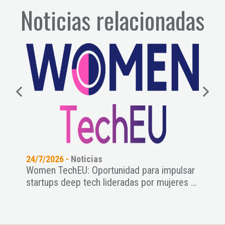
Noticias relacionadas
24/7/2026 -
Noticias
21/7
cial
Women TechEU: Oportunidad para impulsar
Astu
..
startups deep tech lideradas por mujeres ...
crec
inten